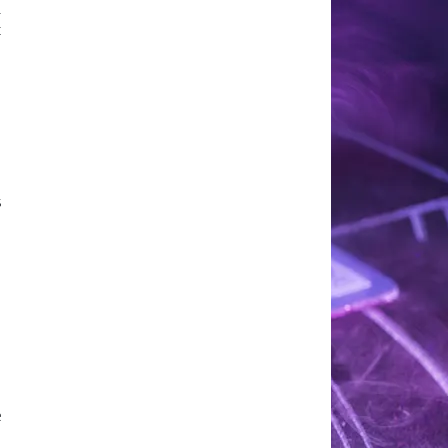
.
t
s
,
,
e