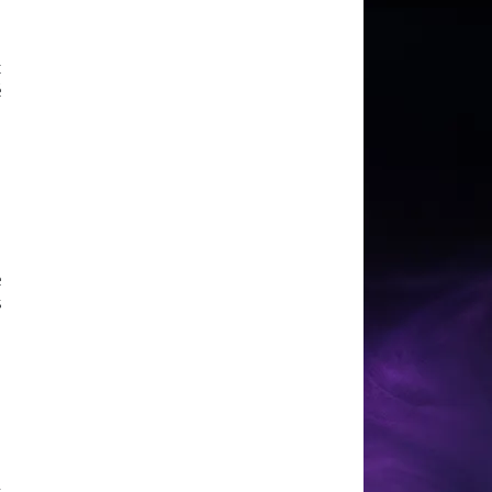
t
é
e
s
s