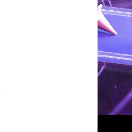
,
s
r
s