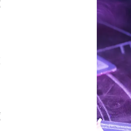
s
.
a
e
s