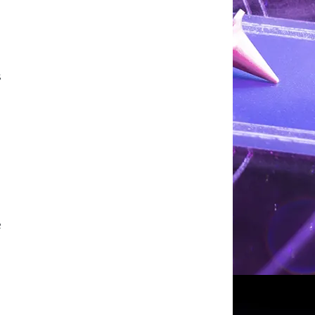
s
e
,
,