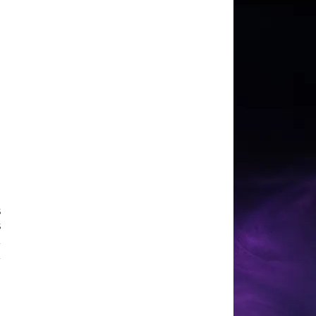
n
s
s
E
E