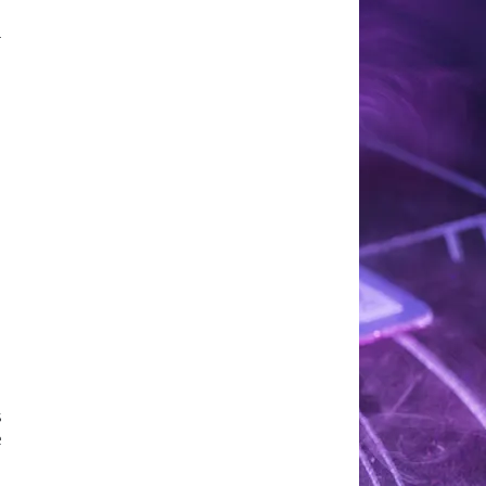
i
a
m
s
e