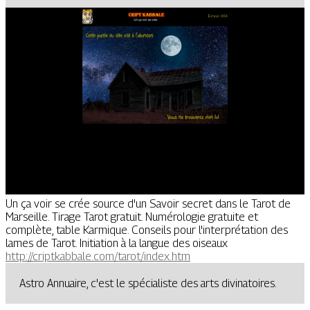
Un ça voir se crée source d'un Savoir secret dans le Tarot de
Marseille. Tirage Tarot gratuit. Numérologie gratuite et
complète, table Karmique. Conseils pour l'interprétation des
lames de Tarot. Initiation à la langue des oiseaux
http://criptkabbale.com/tarot/index.htm
Astro Annuaire, c'est le spécialiste des arts divinatoires.