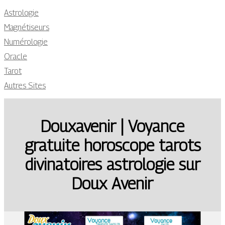
Astrologie
Magnétiseurs
Numérologie
Oracle
Tarot
Autres Sites
Douxavenir | Voyance
gratuite horoscope tarots
divinatoi­res astrologie sur
Doux Avenir