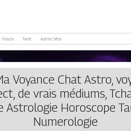
Oracle
Tarot
Autres Sites
Ma Voyance Chat Astro, voy
ect, de vrais médiums, Tcha
e Astrologie Horoscope T
Numerologie